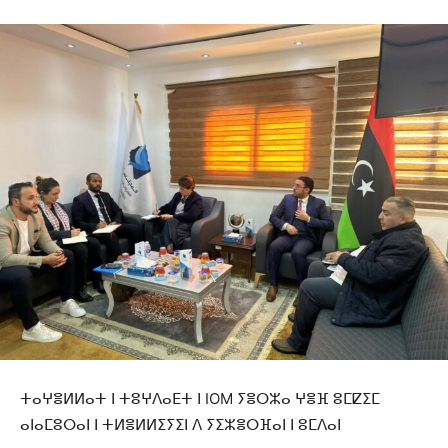
ⵜⴰⵖⴻⵍⵍⴰⵜ ⵏ ⵜⵓⵖⴷⴰⴹⵜ ⵏ IOM ⵢⴻⵔⵣⴰ ⵖⴻⴼ ⵓⵎⵇⵉⵎ
ⴰⵏⴰⵎⵓⵔⴰⵏ ⵏ ⵜⵍⴻⵍⵍⵉⵢⵉⵏ ⴷ ⵢⵉⵣⴻⵔⴼⴰⵏ ⵏ ⵓⵎⴷⴰⵏ