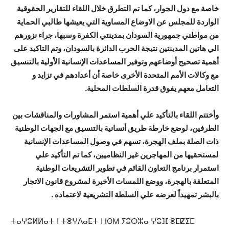
خاصة مع دول الجوار، كما تم التطرق خلال اللقاء للتقارير الحقوقية
الواردة للمجلس عن الاوضاع المساوية التي يعيشها طالبي الحماية
من مواطني جمهورية السودان بمدينتي الكفرة وسبها، جراء نزورهم
الي هاتين المدينتين نتيجة الحرب الدائرة بالسودان، وتم التاكيد على
أهمية تصحيح أوضاعهم وتوفير المساعدات الإنسانية الأولية بالتنسيق
مع وكالات الأمم المتحدة الأخرى خاصة أن أعدادهم في تزايد و
التعامل معهم يفوق قدرة السلطات المحلية.
وأختتم اللقاء بالتأكيد علي أهمية استمر المشاورات والمناقشات بين
الطرفين، لوضع خارطة طريق أنسانية بالتنسيق مع الجهات الوطنية
ذات الصلة بملف الهجرة، تسهم في وصول المساعدات الإنسانية
لمستحقيها من المهاجرين غير النظاميين، كما تم التأكيد علي
استمرار برنامج التعاون القائم في تطوير التشريعات الوطنية
المتعلقة بالهجرة، ووضع اللمسات الأخيرة لمشروع قانون الاتجار
بالبشر تمهيداً لعرضه علي السلطة التشريعية لاعتماده .
ⵜⴰⵖⴻⵍⵍⴰⵜ ⵏ ⵜⵓⵖⴷⴰⴹⵜ ⵏ IOM ⵢⴻⵔⵣⴰ ⵖⴻⴼ ⵓⵎⵇⵉⵎ