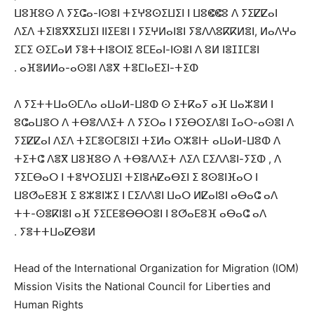
ⵡⵓⴼⵓⵙ ⴷ ⵢⵉⵛⴰ-ⵏⵙⴻⵏ ⵜⵉⵖⵓⵙⵉⵡⵉⵏ ⵏ ⵡⵓⵞⵞⵓ ⴷ ⵢⵉⵇⵇⴰⵏ
ⴷⵉⴷ ⵜⵉⵏⴻⴳⴳⵉⵡⵉⵏ ⵏⵏⵉⴹⴻⵏ ⵏ ⵢⵉⵖⵍⴰⵏⴻⵏ ⵢⴻⴷⴷⵓⴽⴽⵍⴻⵏ, ⵍⴰⴷⵖⴰ
ⵉⵎⵉ ⵙⵉⵎⴰⵍ ⵢⴻⵜⵜⵏⴻⵔⵏⵉ ⵓⵎⴹⴰⵏ-ⵏⵙⴻⵏ ⴷ ⵓⵍ ⵏⴻⵊⵊⵎⴻⵏ
ⴰⴼⴻⵍⵍⴰ-ⴰⵙⴻⵏ ⴷⴻⴳ ⵜⴻⵎⵏⴰⴹⵉⵏ-ⵜⵉⵀ .
ⴷ ⵢⵉⵜⵜⵡⴰⵙⵎⴷⴰ ⴰⵡⴰⵍ-ⵡⵓⵀ ⵙ ⵉⵜⴽⴰⵢ ⴰⴼ ⵡⴰⵣⴻⵍ ⵏ
ⵓⵛⴰⵡⴻⵔ ⴷ ⵜⴱⴻⴷⴷⵉⵜ ⴷ ⵢⵉⵔⴰ ⵏ ⵢⵉⴱⵔⵉⴷⴻⵏ ⵊⴰⵔ-ⴰⵙⴻⵏ ⴷ
ⵢⵉⵇⵇⴰⵏ ⴷⵉⴷ ⵜⵉⵎⴻⵙⵎⵓⵏⵉⵏ ⵜⵉⵍⴰ ⵔⵣⴻⵏⵜ ⴰⵡⴰⵍ-ⵡⵓⵀ ⴷ
ⵜⵉⵜⵛ ⴷⴻⴳ ⵡⵓⴼⵓⵙ ⴷ ⵜⴱⴻⴷⴷⵉⵜ ⴷⵉⴷ ⵎⵉⴷⴷⴻⵏ-ⵢⵉⵀ , ⴷ
ⵢⵉⵎⴱⴰⵔ ⵏ ⵜⴻⵖⵔⵉⵡⵉⵏ ⵜⵉⵏⴻⵄⵇⴰⴱⵉⵏ ⵉ ⵓⵙⴻⵏⴼⴰⵔ ⵏ
ⵡⵓⵚⴰⴹⵓⴼ ⵉ ⵓⵣⴻⵏⵣⵉ ⵏ ⵎⵉⴷⴷⴻⵏ ⵡⴰⵔ ⵍⵇⴰⵏⵓⵏ ⴰⴱⴰⵛ ⴰⴷ
ⵜⵜ-ⵙⴻⴽⵏⴻⵏ ⴰⴼ ⵢⵉⵎⴹⴻⴱⴱⵔⴻⵏ ⵏ ⵓⵚⴰⴹⵓⴼ ⴰⴱⴰⵛ ⴰⴷ
ⵢⴻⵜⵜⵡⴰⵇⴱⴻⵍ .
Head of the International Organization for Migration (IOM)
Mission Visits the National Council for Liberties and
Human Rights