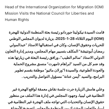
Head of the International Organization for Migration (IOM)
Mission Visits the National Council for Liberties and
Human Rights
قامت السيدة نيكوليتا جوردانو رئيسة بعثة المنظمة الدولية للهجرة
(IOM) اليوم الثلاثاء 28-1-2025، بزيارة لديوان المجلس الوطني
للحريات وحقوق الإنسان، وكان في استقبالها الاستاذ “عبدالمولي
رمضان أبونتيشة” المكلف بتسيير مهام المجلس، ومدير إدارة التعاون
الدولي الاستاذ “سالم الطيب”، ورافق رئيسة البعثة في زيارتها هذه
وفد ضم كل من السيد “ابراهام تامهرت” منسق مشروع الحماية
والعودة الطوعية، والسيدة ا”ورلان ماثيو” موظفة بقسم تطوير
البرامج، والسيد “أيمن عنانة” مسؤول التواصل والتدريب .
وعلي هامش الزيارة جرت جلسة نقاش معمقة لواقع الهجرة غير
النظامية في ليبيا، وجهود المجلس في إدارة هذا الملف من منظور
حقوق الإنسان والتحديات التي تواجه ملف الهجرة غير النظامية في
ليبيا، والتعاون المشترك بين المنظمة والمجلس لتصحيح الأوضاع