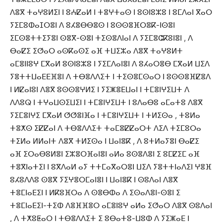
ⴷⴻⴳ ⵜⴰⵖⵓⵍⵉⵏ ⵏ ⵓⵄⵇⴰⵍ ⵏ ⵜⴻⵖⵜⴰⵙ ⵏ ⵓⵙⵏⵓⵣⵓ ⵏ ⵓⵎⴷⴰⵏ ⴳⴰⵔ
ⵢⵉⵎⵓⵀⴰⵊⵔⴻⵏ ⴷ ⵓⵃⴻⴱⴱⴻⵙ ⵏ ⵓⵙⵙⴻⴼⵔⴻⴽ-ⵏⵙⴻⵏ
ⵉⵎⵙⴻⵜⵜⵉⵢⴻⵏ ⵙⴻⴳ-ⵙⴻⵏ ⵜⵉⵙⴻⴷⵏⴰⵏ ⴷ ⵢⵉⵎⴻⵛⴽⵓⵏⴻⵏ , ⴷ
ⴱⴰⵇⵉ ⵉⵚⴰⵔ ⴰⵙⴽⴰⵙⵉ ⴰⴼ ⵜⵡⵉⵣⴰ ⴷⴻⴳ ⵜⴰⵖⵓⵍⵜ
ⴰⵎⴻⵏⵏⵓⵖ ⵎⴳⴰⵍ ⵓⵙⵏⵓⵣⵓ ⵏ ⵢⵉⵎⴷⴰⵏⴻⵏ ⴷ ⵓⵃⴰⵔⴻⴱ ⵎⴳⴰⵍ ⵡⵉⴷ
ⵢⴻⵜⵜⵡⴰⴹⴹⴼⴻⵏ ⴷ ⵜⴱⴻⴷⴷⵉⵜ ⵏ ⵜⵉⵙⴻⵎⵙⴰⵔ ⵏ ⵓⵙⵙⴻⴼⵇⴻⴷ
ⵏ ⵍⵇⴰⵏⵓⵏ ⴷⴻⴳ ⵓⵙⵙⴻⵖⵍⵉ ⵏ ⵢⵉⵥⴻⴹⵡⴰⵏ ⵏ ⵜⵎⴻⵏⵖⵉⵡⵜ ⴷ
ⴷⴷⵓⵕ ⵏ ⵜⵖⴰⵡⵙⵉⵡⵉⵏ ⵏ ⵜⵎⴻⵏⵖⵉⵡⵜ ⵏ ⵓⴷⴰⴱⵓ ⴰⵎⴰⵜⵓ ⴷⴻⴳ
ⵢⵉⵎⴻⵏⵖⵉ ⵎⴳⴰⵍ ⵚⵚⴻⵏⴼⴰ ⵏ ⵜⵎⴻⵏⵖⵉⵡⵜ ⵏ ⵜⵍⵉⵙⴰ , ⵜⵓⵍⴰ
ⵜⴻⵅⵙ ⵉⵇⵇⴰⵏ ⴷ ⵜⴱⴻⴷⴷⵉⵜ ⵜⴰⵎⴻⵇⵇⴰⵔⵜ ⴷⵉⴷ ⵜⵉⵎⵓⵔⴰ
ⵜⵉⵍⴰ ⵍⵍⴰⵏⵜ ⴷⴻⴳ ⵜⵍⵉⵙⴰ ⵏ ⵡⴰⵏⴻⴽ , ⴷ ⵓⵜⵍⴰⵢⴻⵏ ⴱⴰⵇⵉ
ⴰⴼ ⵉⵔⴰⴱⵓⵍⴻⵏ ⵉⵣⴻⵔⴼⴰⵏⴻⵏ ⴰⵍⴰ ⵓⵙⴻⴷⴻⵏ ⵉ ⵓⵎⵇⵉⵎ ⴰⴼ
ⵜⴻⴳⵏⴰⵜⵉⵏ ⵏ ⵓⴳⴷⴰⵍ ⴰⵢ ⵜⵜⵎⴰⴳⴰⵔⴻⵏ ⵡⵉⴷ ⵢⴻⵜⵜⵏⴰⴷⵉⵏ ⵖⴻⴼ
ⵓⵃⵓⴷⴷⵓ ⵙⴻⴳ ⵢⵉⵖⴻⵔⵎⴰⵏⴻⵏ ⵏ ⵡⴰⵏⴻⴽ ⵏ ⵙⵓⴷⴰⵏ ⴷⴻⴳ
ⵜⴻⵎⵏⴰⴹⵉⵏ ⵏ ⵍⴽⵓⴼⵔⴰ ⴷ ⵙⴻⴱⵀⴰ ⴷ ⵉⵙⴰⴷⴻⵏ-ⵙⴻⵏ ⵉ
ⵜⴻⵎⵏⴰⴹⵉⵏ-ⵜⵉⵀ ⴷⴻⴼⴼⴻⵔ ⴰⵎⴻⵏⵓⵖ ⴰⵍⴰ ⵉⵚⴰⵔ ⴷⴻⴳ ⵙⵓⴷⴰⵏ
, ⴷ ⵜⵅⵓⵟⴰⵔ ⵏ ⵜⴱⴻⴷⴷⵉⵜ ⵉ ⵓⴱⴰⵜⵓ-ⵡⵓⵀ ⴷ ⵢⵉⵥⴰⴹ ⵏ