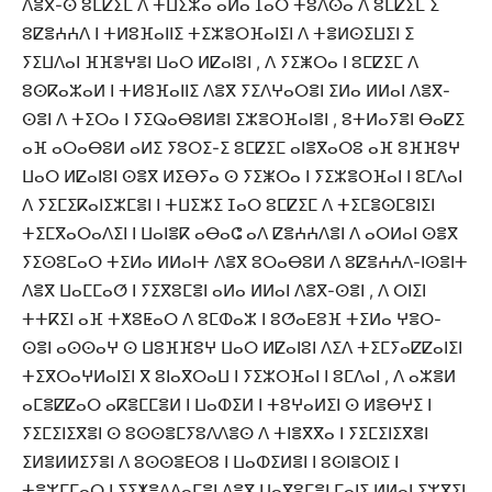
ⴷⴻⴳ-ⵙ ⵓⵎⵇⵉⵎ ⴷ ⵜⵡⵉⵣⴰ ⴰⵍⴰ ⵊⴰⵔ ⵜⵓⴷⵙⴰ ⴷ ⵓⵎⵇⵉⵎ ⵉ
ⵓⵇⴻⵄⵄⴷ ⵏ ⵜⵍⵓⴼⴰⵏⵏⵉ ⵜⵉⵣⴻⵔⴼⴰⵏⵉⵏ ⴷ ⵜⴻⵍⵙⵉⵡⵉⵏ ⵉ
ⵢⵉⵡⴷⴰⵏ ⴼⴼⴻⵖⴻⵏ ⵡⴰⵔ ⵍⵇⴰⵏⵓⵏ , ⴷ ⵢⵉⵥⵔⴰ ⵏ ⵓⵎⵇⵉⵎ ⴷ
ⵓⵙⴽⴰⵣⴰⵍ ⵏ ⵜⵍⵓⴼⴰⵏⵏⵉ ⴷⴻⴳ ⵢⵉⴷⵖⴰⵔⴻⵏ ⵉⵍⴰ ⵍⵍⴰⵏ ⴷⴻⴳ-
ⵙⴻⵏ ⴷ ⵜⵉⵔⴰ ⵏ ⵢⵉⵕⴰⴱⵓⵍⴻⵏ ⵉⵣⴻⵔⴼⴰⵏⴻⵏ , ⵓⵜⵍⴰⵢⴻⵏ ⴱⴰⵇⵉ
ⴰⴼ ⴰⵔⴰⴱⵓⵍ ⴰⵍⵉ ⵢⵓⵔⵉ-ⵉ ⵓⵎⵇⵉⵎ ⴰⵏⴻⴳⴰⵔⵓ ⴰⴼ ⵓⴼⴼⵓⵖ
ⵡⴰⵔ ⵍⵇⴰⵏⵓⵏ ⵙⴻⴳ ⵍⵉⴱⵢⴰ ⵙ ⵢⵉⵥⵔⴰ ⵏ ⵢⵉⵣⴻⵔⴼⴰⵏ ⵏ ⵓⵎⴷⴰⵏ
ⴷ ⵢⵉⵎⵉⴽⴰⵏⵉⵣⵎⴻⵏ ⵏ ⵜⵡⵉⵣⵉ ⵊⴰⵔ ⵓⵎⵇⵉⵎ ⴷ ⵜⵉⵎⴻⵙⵎⵓⵏⵉⵏ
ⵜⵉⵎⴳⴰⵔⴰⴷⵉⵏ ⵏ ⵡⴰⵏⴻⴽ ⴰⴱⴰⵛ ⴰⴷ ⵇⴻⵄⵄⴷⴻⵏ ⴷ ⴰⵔⵍⴰⵏ ⵙⴻⴳ
ⵢⵉⵙⵓⵎⴰⵔ ⵜⵉⵍⴰ ⵍⵍⴰⵏⵜ ⴷⴻⴳ ⵓⵔⴰⴱⵓⵍ ⴷ ⵓⵇⴻⵄⵄⴷ-ⵏⵙⴻⵏⵜ
ⴷⴻⴳ ⵡⴰⵎⵎⴰⵚ ⵏ ⵢⵉⴳⵓⵎⴻⵏ ⴰⵍⴰ ⵍⵍⴰⵏ ⴷⴻⴳ-ⵙⴻⵏ , ⴷ ⵔⵏⵉⵏ
ⵜⵜⴽⵉⵏ ⴰⴼ ⵜⵅⵓⵟⴰⵔ ⴷ ⵓⵎⵀⴰⵣ ⵏ ⵓⵚⴰⴹⵓⴼ ⵜⵉⵍⴰ ⵖⴻⵔ-
ⵙⴻⵏ ⴰⵙⵙⴰⵖ ⵙ ⵡⵓⴼⴼⵓⵖ ⵡⴰⵔ ⵍⵇⴰⵏⵓⵏ ⴷⵉⴷ ⵜⵉⵎⵢⴰⵇⵇⴰⵏⵉⵏ
ⵜⵉⴳⵔⴰⵖⵍⴰⵏⵉⵏ ⴳ ⵓⵏⴰⴳⵔⴰⵡ ⵏ ⵢⵉⵣⵔⴼⴰⵏ ⵏ ⵓⵎⴷⴰⵏ , ⴷ ⴰⵣⴻⵍ
ⴰⵎⴻⵇⵇⴰⵔ ⴰⴽⴻⵎⵎⴻⵍ ⵏ ⵡⴰⵀⵉⵍ ⵏ ⵜⵓⵖⴰⵍⵉⵏ ⵙ ⵍⴻⴱⵖⵉ ⵏ
ⵢⵉⵎⵉⵏⵉⴳⴻⵏ ⵙ ⵓⵙⵙⴻⵎⵢⵓⴷⴷⴻⵙ ⴷ ⵜⵏⴻⴳⴳⴰ ⵏ ⵢⵉⵎⵉⵏⵉⴳⴻⵏ
ⵉⵍⴻⵍⵍⵉⵢⴻⵏ ⴷ ⵓⵙⵙⴻⴹⵔⵓ ⵏ ⵡⴰⵀⵉⵍⴻⵏ ⵏ ⵓⵙⵏⴻⵔⵏⵉ ⵏ
ⵜⴻⵣⵎⵎⴰⵔ ⵏ ⵢⵉⵅⴻⴷⴷⴰⵎⴻⵏ ⴷⴻⴳ ⵡⴰⴳⵓⵎⴻⵏ ⵎⴰⵏⵉ ⵍⵍⴰⵏ ⵉⵣⴳⵉⵏ