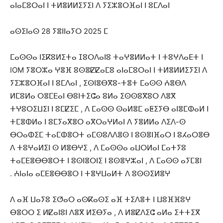
ⴰⵏⴰⵎⵓⵔⴰⵏ ⵏ ⵜⵍⴻⵍⵍⵉⵢⵉⵏ ⴷ ⵢⵉⵣⴻⵔⴼⴰⵏ ⵏ ⵓⵎⴷⴰⵏ
ⴰⵙⵉⵏⴰⵙ 28 ⵢⴻⵏⵏⴰⵢⵔ 2025 ⵎ
ⵎⴰⵙⵙⴰ ⵏⵉⴽⵓⵍⵉⵜⴰ ⵊⵓⵔⴷⴰⵏⵓ ⵜⴰⵖⴻⵍⵍⴰⵜ ⵏ ⵜⵓⵖⴷⴰⴹⵜ ⵏ
IOM ⵢⴻⵔⵣⴰ ⵖⴻⴼ ⵓⵙⴻⵇⵇⴰⵎⵓ ⴰⵏⴰⵎⵓⵔⴰⵏ ⵏ ⵜⵍⴻⵍⵍⵉⵢⵉⵏ ⴷ
ⵢⵉⵣⴻⵔⴼⴰⵏ ⵏ ⵓⵎⴷⴰⵏ , ⵉⵙⵏⴻⴱⴳⵓ-ⵜⴻⵜ ⵎⴰⵙⵙ ⵄⴻⴱⴷ
ⵍⵎⵓⵍⴰ ⵔⴻⵎⴹⴰⵏ ⴱⵓⵏⵜⵉⵛⴰ ⵓⵍⴰ ⵉⵙⵙⵓⴳⵓⵔ ⴷⴻⴳ
ⵜⵖⵓⵔⵉⵡⵉⵏ ⵏ ⵓⵎⵇⵉⵎ , ⴷ ⵎⴰⵙⵙ ⵙⴰⵍⴻⵎ ⴰⵟⵉⵢⴱ ⴰⵏⴻⵎⵀⴰⵍ ⵏ
ⵜⵎⴻⵀⵍⴰ ⵏ ⵓⵎⵢⴰⴳⴻⵔ ⴰⴳⵔⴰⵖⵍⴰⵏ ⴷ ⵢⴻⵍⵍⴰ ⴷⵉⴷ-ⵙ
ⴱⵔⴰⵀⵉⵎ ⵜⴰⵎⵀⴻⵔⵜ ⴰⵎⵙⵓⴷⴷⴻⵙ ⵏ ⵓⵙⴻⵏⴼⴰⵔ ⵏ ⵓⵃⴰⵔⴻⴱ
ⴷ ⵜⵓⵖⴰⵍⵉⵏ ⵙ ⵍⴻⴱⵖⵉ , ⴷ ⵎⴰⵙⵙⴰ ⴰⵡⵔⵍⴰⵏ ⵎⴰⵜⵢⵓ
ⵜⴰⵎⴹⴻⴱⴱⴻⵔⵜ ⵏ ⵓⵙⵏⴻⵔⵏⵉ ⵏ ⵓⵙⴻⵖⵣⴰⵏ , ⴷ ⵎⴰⵙⵙ ⴰⵢⵎⴻⵏ
ⵄⵏⴰⵏⴰ ⴰⵎⴹⴻⴱⴱⴻⵔ ⵏ ⵜⴻⵖⵡⴰⵍⵜ ⴷ ⵓⵙⵙⵉⵍⴻⵖ .
ⴷ ⴰⴼ ⵡⴰⵢⵓ ⵉⵚⴰⵔ ⴰⵙⴽⴰⵙⵉ ⴰⴼ ⵜⵉⴷⴻⵜ ⵏ ⵡⵓⴼⴼⵓⵖ
ⴱⴻⵔⵔ ⵉ ⵍⵇⴰⵏⵓⵏ ⴷⴻⴳ ⵍⵉⴱⵢⴰ , ⴷ ⵍⴻⵇⴷⵉⵛ ⴰⵍⴰ ⵉⵜⵜⵉⴳ