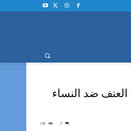
حملة 16 يوم لمناهضة العنف ضد النساء
238
0