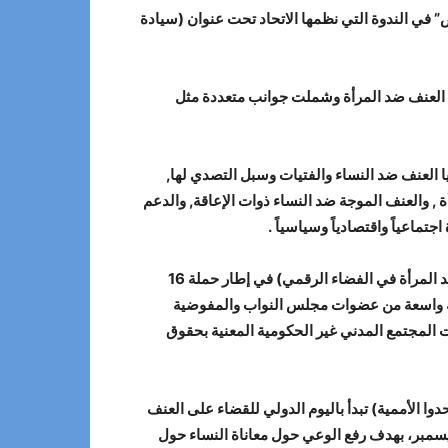
 في الندوة التي نظمها الاتحاد تحت عنوان (سيادة
حة العنف ضد المرأة وشملت جوانب متعددة مثل
 العنف ضد النساء والفتيات وسبل التصدي لها,
 , والعنف الموجة ضد النساء ذوات الإعاقة, والدعم
ماعياً واقتصادياً وسياسياً .
هذا وكان المجلس الوطني للحريات وحقوق الإنسان نظم في الخامس من ديسمبر الجاري عبر (الزووم) حوارية بعنوان (العنف ضد المرأة في الفضاء الرقمي) في إطار حملة 16
ركة واسعة من عضوات مجلس النواب والمفوضية
 المجتمع المدني غير الحكومية المعنية بحقوق
دوا الأممية) تبدأ باليوم الدولي للقضاء على العنف
أة في 25 نوفمبر ويستمر فيها النشاط لمناهضة العنف ضد المرأة والفتاة، حتى تُختتم بيوم حقوق الإنسان الموافق 10 ديسمبر، بهدف رفع الوعي حول معاناة النساء حول