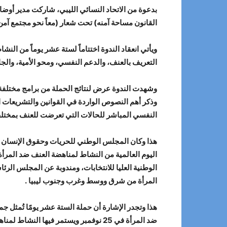
بدعوة من الاتحاد النسائي الليبي، شاركت مدير أوض
القانون مساحة آمنه) تحت شعار (معاً نحو مجتمع آمن) صباح اليوم السبت 14-12-4
ويأتي انعقاد الندوة اختتاماً لستة عشر يوماً من ا
التعريف بالعنف، والدعم النفسي، ومحو الأمية، والجان
وشهدت الندوة عرض لنتائج الحملة من برامج مختلفة 
وذكر أهم النصوص الواردة في القوانين والتشريعات ال
النفسي المباشر للحالات التي تعرضت للعنف بمختلف ان
اليوم العالمية من النشاط لمناهضة العنف ضد المر
الوطنية العليا للانتخابات، ومندوبة عن المجلس الر
المرأة من شرق ووسط وغرب وجنوب ليبيا .
هذا وتجدر الإشارة أن حملة الستة عشر يومًا تُمثل جم