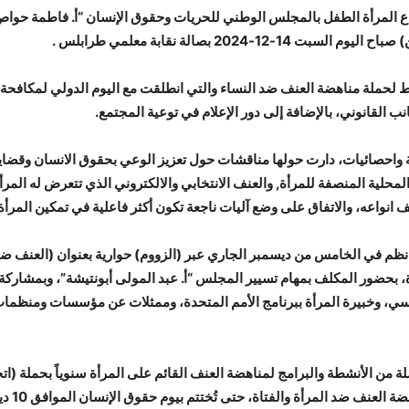
اع المرأة الطفل بالمجلس الوطني للحريات وحقوق الإنسان “أ. فاطمة حواص”
202 بصالة نقابة معلمي طرابلس .
لنشاط لحملة مناهضة العنف ضد النساء والتي انطلقت مع اليوم الدولي لمكاف
ب القانوني، بالإضافة إلى دور الإعلام في توعية المجتمع.
واحصائيات، دارت حولها مناقشات حول تعزيز الوعي بحقوق الانسان وقضايا
محلية المنصفة للمرأة, والعنف الانتخابي والالكتروني الذي تتعرض له المرأة
واعه، والاتفاق على وضع آليات ناجعة تكون أكثر فاعلية في تمكين المرأة اجت
أة، بحضور المكلف بمهام تسيير المجلس “أ. عبد المولى أبونتيشة”، وبمشا
ئاسي، وخبيرة المرأة ببرنامج الأمم المتحدة، وممثلات عن مؤسسات ومنظمات
لة من الأنشطة والبرامج لمناهضة العنف القائم على المرأة سنوياً بحملة (اتح
ضد المر