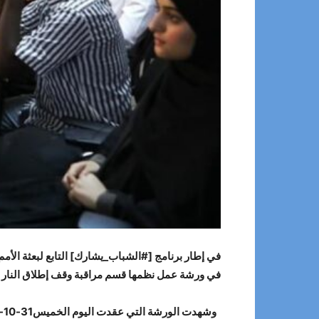
️في إطار برنامج [#الشباب_يشارك] التابع لبعثة الأم
في ورشة عمل نظمها قسم مراقبة وقف إطلاق النار بالبع