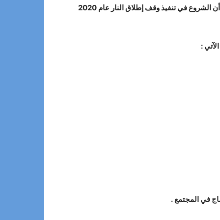
استمرار انعدام الأمن على الصعيدين العسكري والسياسي، وتأثير ذلك على النسيج الاجتماعي والاقتصادي للبلاد، كما أشاروا إلى أن الشروع في تنفيذ وقف إطلاق النار عام 2020
آتي :
اج في المجتمع .