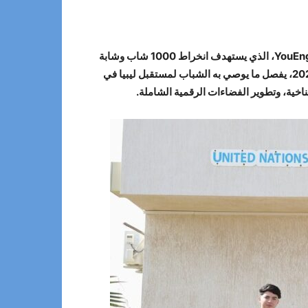
YouEn
، الذي يستهدف انخراط 1000 شاب وشابة
من جميع أنحاء ليبيا، وسيتم جمع التوصيات المقدمة من الشباب في جميع الورش ونشرها في تقرير في يونيو من العام المقبل 2025، يفصل ما يوصي به الشباب لمستقبل ليبيا في
ناخية، وتطوير الفضاءات الرقمية الشاملة.