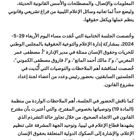
المعلومات والإتصال، والمصطلحات والأسس القانونية الحديثة،
وليضع حداً لما تعانيه وسائل الإعلام الليبية من فراغ تشريعي وقانوني
ينظم عملها ويكفل حقوقها،
وخُصصت الجلسة الختامية التي عُقدت مساء اليوم الأربعاء 29-5-
2024، بمشاركة إدارة الإعلام والتوعية الحقوقية بالمجلس الوطني
للحريات وحقوق الإنسان ممثلة في مدير الإدارة “أ. مصطفى عمر
المغربي”، و”ا. مالك أحمد المانع”، و”ا. فاروق مصطفى الكموني”،
خُصصت لمناقشة أهم الملاحظات والتوصيات التي أُبْديت في
الجلستين السابقتين، بحضور رئيس وعدد من أعضاء لجنة إعداد
مشروع القانون.
كما ناقش الحضور في الجلسة، أهم الملاحظات الواردة من منظمة
(المادة 19) وتوصياتها بخصوص المقترح، والتي أعتبرت بأن مقترح
القانون في الاتجاه الصحيح، من خلال تجاوز حالة التشرذم الذي
يشهدها قطاع الإعلام في ليبيا، وتوحيد الجهة المشرفة على تنظيم
الإعلام، والإشارة إلى الصكوك الدولية المتعلقة بحقوق الإنسان