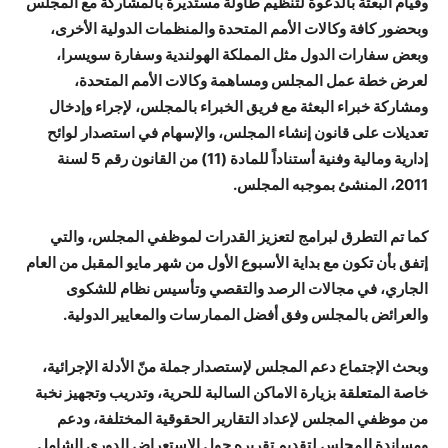
وقيام البعثة بالدعوة لتنظيم طاولة مستديرة بالمشاركة مع المجلس
وبحضور كافة وكالات الأمم المتحدة والمنظمات الدولية الأخرى،
وبعض سفارات الدول مثل المملكة الهولندية وسفارة سويسرا،
لعرض خطة عمل المجلس ومساهمة وكالات الأمم المتحدة،
ومشاركة خبراء البعثة مع فريق الخبراء بالمجلس، لإجراء وإدخال
تعديلات على قانون إنشاء المجلس، والإسهام في استصدار لوائح
إدارية ومالية وفنية أستناداً للمادة (11) من القانون رقم 5 لسنة
2011، المنشئ بموجبه المجلس.
كما تم التطرق لبرامج لتعزيز القدرات لموظفي المجلس، والتي
إتفق بأن تكون مع بداية الأسبوع الأول من شهر مايو المقبل من العام
الجاري، في مجالات الرصد والتقصي وتأسيس نظام للشكوى
والعرائض بالمجلس وفق أفضل الممارسات والمعايير الدولية.
وبحث الإجتماع دعم المجلس لإستصدار جملة منّ الأدلة الإجرائية،
خاصة المتعلقة بزيارة الاماكن السالبة للحرية، وتدريب وتجهيز نخبة
من موظفي المجلس لإعداد التقارير الحقوقية المختلفة، ودعم
ومساندة المجلس لتقديم تقريره حول الإستعراض الدوري الشامل