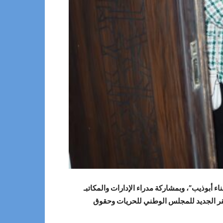
ء أبوذيب”، وبمشاركة مدراء الإدارات والمكاتبـ
ة الخبراء، أفتتح المكلف بمهام تسيير المجلس الأستاذ “عبدالمولي بونتشية” اليوم الخميس 11-1-2024، المقر الجديد للمجلس الوطني للحريات وحقوق