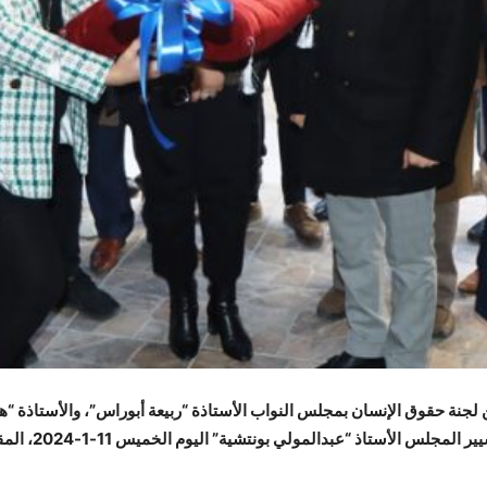
 لجنة حقوق الإنسان بمجلس النواب الأستاذة “ربيعة أبوراس”، والأستاذة “هنا
ورئيس وأعضاء لجن