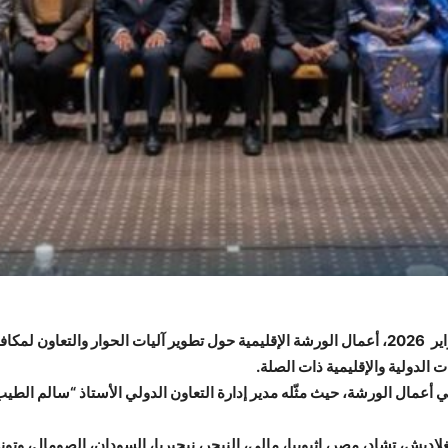
الثلاثاء3 فبراير 2026، أعمال الورشة الإقليمية حول تطوير آليات الحوار والتعا
الدولية والإقليمية ذات الصلة.
مال الورشة، حيث مثّله مدير إدارة التعاون الدولي الأستاذ “سالم الطيب
ديش، تشاد، مصر، إثيوبيا، مالي، النيجر، نيجيريا، السودان، الصومال، وتو