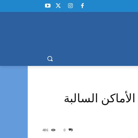
لأماكن السالبة
486
0