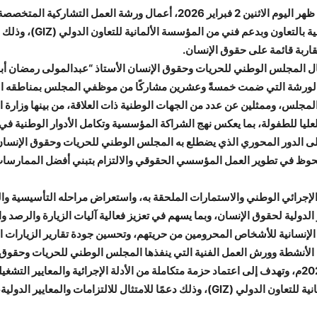
اختتم المجلس الوطني للحريات وحقوق الإنسان بعد ظهر اليوم الاثنين 2 فبراير 026
السالبة للحرية، التي نُظ
ربة قائمة على حقوق الإنسان.
ل المجلس الوطني للحريات وحقوق الإنسان الأستاذ “عبدالمولى رمضان أبون
فاعلة من منتسبي الورشة التي ضمت خمسةً وعشرين مشاركًا من موظفي المجلس بمن
جلس، وممثلين عن عدد من الجهات الوطنية ذات العلاقة، من بينها وزارة ال
لعليا للطفولة، بما يعكس نهج الشراكة المؤسسية وتكامل الأدوار الوطنية في
على الدور المحوري الذي يضطلع به المجلس الوطني للحريات وحقوق الإنسا
ملحوظ في تطوير العمل المؤسسي الحقوقي والالتزام بتبني أفضل الممارسات و
إجرائي الوطني والاستمارات الملحقة به، واستعراض مراحله التأسيسية والت
لدولية لحقوق الإنسان، وبما يسهم في تعزيز فعالية آليات الزيارة والرصد وا
 الإنسانية للأشخاص المحرومين من حريتهم، وتحسين جودة تقارير الزيارات ال
الأنشطة وورش العمل الفنية التي ينفذها المجلس الوطني للحريات وحقوق ال
ويجري الإعداد لاستكمال باقي أنشطتها خلال عام 2026م، وتهدف إلى اعتماد حزمة متكاملة من الأدلة الإجرائ
بينهم برنامج الأمم المتحدة الإنمائي والمؤسسة الألمانية للتعاون الدولي (GIZ)، وذلك دعمً