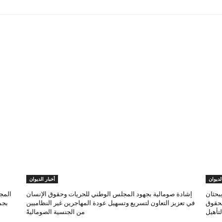
لديوان
أخبار الديوان
بحثان
إشادة صومالية بجهود المجلس الوطني للحريات وحقوق الإنسان
المج
لحقوق
في تعزيز التعاون لتسريع وتسهيل عودة المهاجرين غير النظاميين
بجم
تأهيل
من الجنسية الصوماليةً