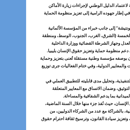
2، أعمال ورشة العمل التشاركية المتخصصة لاعتماد الدليل الوطني لإجراءات زيارة الأماكن
مت على مدى ثلاثة أيام متتالية بالتعاون وبدعم فني من المؤسسة الألمانية للتعاون الدولي (GIZ)، وذلك في إطار جهوده الرامية إلى تعزيز منظومة الحماية
تيشة” إلى جانب خبراء من المؤسسة الألمانية
اطقه الخمسة (الشرق، الغرب، الجنوب، الوسط، ومنطقة
عدل وجهاز الشرطة القضائية ووزارة الداخلية
 دعم منظومة حماية وتعزيز حقوق الإنسان بليبيا.
ن بوصفه مؤسسة وطنية مستقلة تُعنى بتعزيز وحماية
المعايير الدولية، وفي ختام الفعاليات جرى توزيع
نفيذية، وتحليل مدى قابليته للتطبيق العملي في
لتوثيق، وضمان الاتساق مع المعايير المتعلقة
ميدانية بما يدعم الشفافية والمساءلة.
إنسان، حيث نُفذ جزء منها خلال السنة الماضية،
ية والمعايير التشغيلية، بالشراكة مع عدد من الشركاء الدوليين، من
ا للامتثال للالتزامات والمعايير الدولية، وتعزيز سيادة القانون، وترسيخ ثقافة احترام حقوق