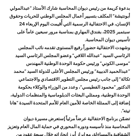
بدعوة كريمة من رئيس ديوان المحاسبة شارك الأستاذ “عبدالمولي
أبونتيشة” المكلف بتسيير أعمال المجلس الوطني للحريات وحقوق
الإنسان، في الاحتفالية الرسمية التي أُقيمت اليوم الإربعاء 24
سبتمبر 2025، بفندق المهاري بمناسبة مرور سبعين عاماً على
تأسيس ديوان المحاسبة.
وشهدت الاحتفالية حضوراً رفيع المستوى تقدمه نائب المجلس
الرئاسي السيد “عبدالله اللافي” وعضو المجلس الرئاسي السيد
“موسى الكوني” ورئيس حكومة الوحدة الوطنية المهندس
“عبدالحميد الدبيبة” ورئيس المجلس الأعلى للدولة السيد “محمد
تكالة” إلى جانب رئيس مجلس التطوير الاقتصادي والاجتماعي
الدكتور “محمود الفطيسي”، وعدد من الوزراء والوكلاء بحكومة
الوحدة الوطنية، وممثلي البعثات الدبلوماسية والمنظمات الدولية،
إضافة إلى الممثلة الخاصة للأمين العام للأمم المتحدة السيدة “هانا
تيته”.
تضمّن برنامج الاحتفالية عرضاً مرئياً إستعرض مسيرة ديوان
المحاسبة منذ تأسيسه ودوره المحوري في حماية المال العام وتعزيز
الشفافية والمساءلة، مع إبراز أبرز إنجازاته خلال سبعة عقود من