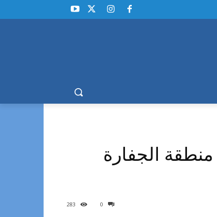
 منطقة الجفارة
283
0